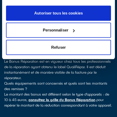
Pour trouver un réparateur d’appareils électriques à Saint-
Pantaléon-de-Larche, vous pouvez consulter notre
annuaire de
réparateurs labellisés QualiRépar
. En cliquant sur la fiche
Autoriser tous les cookies
détaillée du réparateur, vous verrez pour quels types d’appareils
ce professionnel a obtenu le label. Congélateur, lave-linge, petit
électroménager, télévision, informatique, outillage électroportatif :
Personnaliser
à chaque famille d’équipements son réparateur spécialisé et
labellisé QualiRépar.
Consulter l’annuaire
Refuser
Comment bénéficier du Bonus Réparation à Saint-Pantaléon-de-
Larche ?
Le Bonus Réparation est en vigueur chez tous les professionnels
de la réparation ayant obtenu le label QualiRépar. Il est déduit
instantanément et de manière visible de la facture par le
réparateur.
Quels équipements sont concernés et quels sont les montants
des remises ?
Le montant des bonus est différent selon le type d’appareils : de
10 à 45 euros,
consultez la grille du Bonus Réparation
pour
repérer le montant de la réduction correspondant à votre appareil.