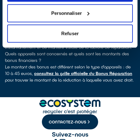
découvrirez pour quels types d’appareils ce professionnel a
obtenu le label. Congélateur, lave-vaisselle, petit électroménager,
Personnaliser
TV, smartphone, outils électriques : à chaque famille d’appareils
son réparateur spécialisé et labellisé QualiRépar.
Comment bénéficier du Bonus Réparation à Porto Vecchio ?
Refuser
Le Bonus Réparation est en vigueur chez tous les professionnels
de la réparation ayant obtenu le label QualiRépar. Il est déduit
instantanément et de manière visible de la facture de réparation.
Quels appareils sont concernés et quels sont les montants des
bonus financiers ?
Le montant des bonus est différent selon le type d’appareils : de
10 à 45 euros,
consultez la grille officielle du Bonus Réparation
pour trouver le montant de la réduction à laquelle vous avez droit.
CONTACTEZ-NOUS
Suivez-nous