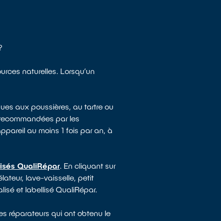
?
ources naturelles. Lorsqu’un
ues aux poussières, au tartre ou
e recommandées par les
appareil au moins 1 fois par an, à
lisés QualiRépar
. En cliquant sur
ateur, lave-vaisselle, petit
lisé et labellisé QualiRépar.
es réparateurs qui ont obtenu le