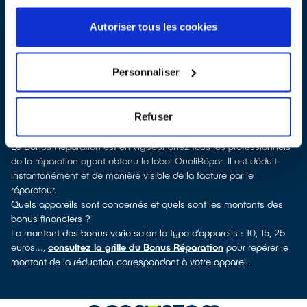
Pour trouver un réparateur d’appareils électriques à Frontenay-
Rohan-Rohan, vous pouvez consulter notre
annuaire de
Autoriser tous les cookies
réparateurs labellisés QualiRépar
. En cliquant sur la fiche
détaillée du réparateur, vous découvrirez pour quels types
d’appareils ce professionnel a obtenu le label. Réfrigérateur, lave-
Personnaliser
vaisselle, petit électroménager, TV, informatique, outils électriques
: à chaque famille d’équipements son réparateur spécialisé et
labellisé QualiRépar.
Refuser
Comment bénéficier du Bonus Réparation à Frontenay-Rohan-
Rohan ?
Le Bonus Réparation est en vigueur chez tous les professionnels
de la réparation ayant obtenu le label QualiRépar. Il est déduit
instantanément et de manière visible de la facture par le
réparateur.
Quels appareils sont concernés et quels sont les montants des
bonus financiers ?
Le montant des bonus varie selon le type d’appareils : 10, 15, 25
euros...,
consultez la grille du Bonus Réparation
pour repérer le
montant de la réduction correspondant à votre appareil.