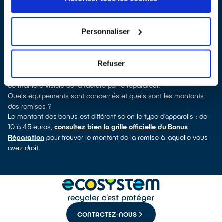
verrez pour quels types d’appareils ce professionnel a obtenu le
label. Réfrigérateur, sèche-linge, petit électroménager, télévision,
informatique, outillage électroportatif : à chaque famille
Personnaliser
d’appareils son réparateur spécialisé et labellisé QualiRépar.
Consulter l’annuaire
Comment bénéficier du Bonus Réparation à Périgueux ?
Refuser
Le Bonus Réparation est en vigueur chez tous les réparateurs
ayant obtenu le label QualiRépar. Il est déduit instantanément et
de manière visible de la facture par le réparateur.
Quels équipements sont concernés et quels sont les montants
des remises ?
Le montant des bonus est différent selon le type d’appareils : de
10 à 45 euros,
consultez bien la grille officielle du Bonus
Réparation
pour trouver le montant de la remise à laquelle vous
avez droit.
CONTACTEZ-NOUS