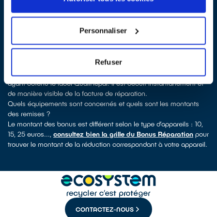
QualiRépar
. En cliquant sur la fiche détaillée du réparateur, vous
verrez pour quels types d’appareils ce professionnel a obtenu le
label. Congélateur, lave-vaisselle, petit électroménager,
Personnaliser
télévision, téléphone mobile, outils électriques : à chaque famille
d’équipements son réparateur spécialisé et labellisé QualiRépar.
Consulter l’annuaire
Refuser
Comment bénéficier du Bonus Réparation à Bergerac ?
Le Bonus Réparation est en vigueur chez tous les réparateurs
ayant obtenu le label QualiRépar. Il est déduit instantanément et
de manière visible de la facture de réparation.
Quels équipements sont concernés et quels sont les montants
des remises ?
Le montant des bonus est différent selon le type d’appareils : 10,
15, 25 euros...,
consultez bien la grille du Bonus Réparation
pour
trouver le montant de la réduction correspondant à votre appareil.
CONTACTEZ-NOUS