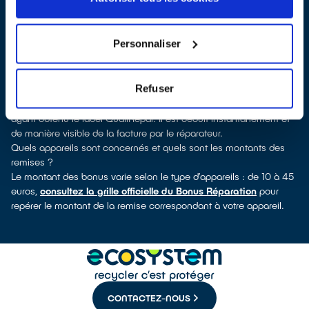
vous pouvez consulter notre
annuaire de réparateurs labellisés
QualiRépar
. En cliquant sur la fiche détaillée du réparateur, vous
découvrirez pour quels types d’appareils ce professionnel a
Personnaliser
obtenu le label. Réfrigérateur, sèche-linge, petit électroménager,
TV, smartphone, outillage électroportatif : à chaque famille
d’équipements son réparateur spécialisé et labellisé QualiRépar.
Refuser
Comment bénéficier du Bonus Réparation à Sarlat-la-Canéda ?
Le Bonus Réparation est en vigueur chez tous les réparateurs
ayant obtenu le label QualiRépar. Il est déduit instantanément et
de manière visible de la facture par le réparateur.
Quels appareils sont concernés et quels sont les montants des
remises ?
Le montant des bonus varie selon le type d’appareils : de 10 à 45
euros,
consultez la grille officielle du Bonus Réparation
pour
repérer le montant de la remise correspondant à votre appareil.
CONTACTEZ-NOUS