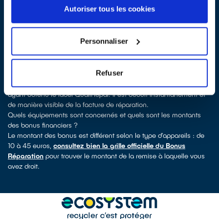
pouvez consulter notre
annuaire de réparateurs labellisés
Autoriser tous les cookies
QualiRépar
. En cliquant sur la fiche détaillée du réparateur, vous
découvrirez pour quels types d’appareils ce professionnel a
obtenu le label. Congélateur, sèche-linge, petit électroménager,
Personnaliser
TV, téléphone mobile, outils électriques : à chaque famille
d’équipements son réparateur spécialisé et labellisé QualiRépar.
Consulter l’annuaire
Refuser
Comment bénéficier du Bonus Réparation à Mussidan ?
Le Bonus Réparation est en vigueur chez tous les réparateurs
ayant obtenu le label QualiRépar. Il est déduit instantanément et
de manière visible de la facture de réparation.
Quels équipements sont concernés et quels sont les montants
des bonus financiers ?
Le montant des bonus est différent selon le type d’appareils : de
10 à 45 euros,
consultez bien la grille officielle du Bonus
Réparation
pour trouver le montant de la remise à laquelle vous
avez droit.