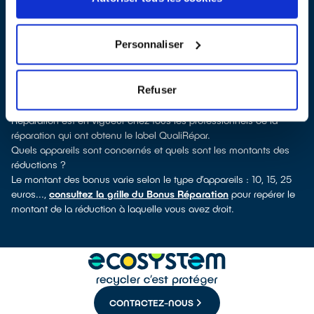
vous pouvez consulter notre
annuaire de réparateurs labellisés
QualiRépar
. En cliquant sur la fiche détaillée du réparateur, vous
découvrirez pour quels types d’appareils ce professionnel a
Personnaliser
obtenu le label. Congélateur, sèche-linge, petit électroménager,
TV, smartphone, outillage électroportatif : à chaque famille
d’appareils son réparateur spécialisé et labellisé QualiRépar.
Refuser
Comment bénéficier du Bonus Réparation à Champcevinel ?
Immédiatement déduit de la facture par le réparateur, le Bonus
Réparation est en vigueur chez tous les professionnels de la
réparation qui ont obtenu le label QualiRépar.
Quels appareils sont concernés et quels sont les montants des
réductions ?
Le montant des bonus varie selon le type d’appareils : 10, 15, 25
euros...,
consultez la grille du Bonus Réparation
pour repérer le
montant de la réduction à laquelle vous avez droit.
CONTACTEZ-NOUS