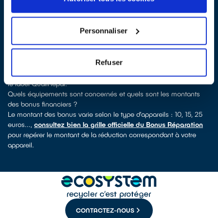
QualiRépar
. En cliquant sur la fiche détaillée du réparateur, vous
verrez pour quels types d’appareils ce professionnel a obtenu le
label. Réfrigérateur, lave-vaisselle, petit électroménager, TV,
Personnaliser
smartphone, outillage électroportatif : à chaque famille d’appareils
son réparateur spécialisé et labellisé QualiRépar.
Comment bénéficier du Bonus Réparation à Anneyron ?
Refuser
Immédiatement déduit de la facture par le réparateur, le Bonus
Réparation est en vigueur chez tous les réparateurs ayant obtenu
le label QualiRépar.
Quels équipements sont concernés et quels sont les montants
des bonus financiers ?
Le montant des bonus varie selon le type d’appareils : 10, 15, 25
euros...,
consultez bien la grille officielle du Bonus Réparation
pour repérer le montant de la réduction correspondant à votre
appareil.
CONTACTEZ-NOUS