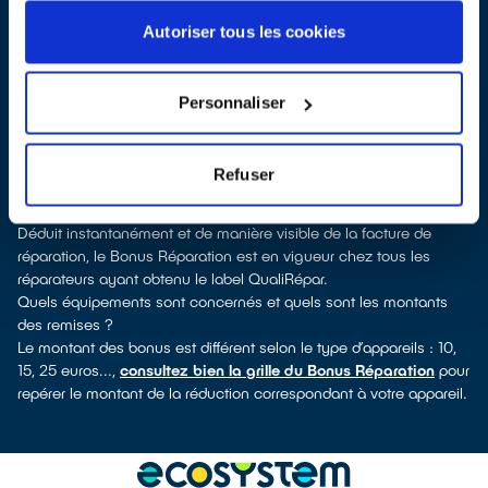
Champigny, vous pouvez consulter notre
annuaire de
réparateurs labellisés QualiRépar
. En cliquant sur la fiche
Autoriser tous les cookies
détaillée du réparateur, vous verrez pour quels types d’appareils
ce professionnel a obtenu le label. Réfrigérateur, lave-linge, petit
électroménager, télé, informatique, outils électriques : à chaque
Personnaliser
famille d’appareils son réparateur spécialisé et labellisé
QualiRépar.
Consulter l’annuaire
Refuser
Comment bénéficier du Bonus Réparation à Morigny-Champigny
?
Déduit instantanément et de manière visible de la facture de
réparation, le Bonus Réparation est en vigueur chez tous les
réparateurs ayant obtenu le label QualiRépar.
Quels équipements sont concernés et quels sont les montants
des remises ?
Le montant des bonus est différent selon le type d’appareils : 10,
15, 25 euros...,
consultez bien la grille du Bonus Réparation
pour
repérer le montant de la réduction correspondant à votre appareil.