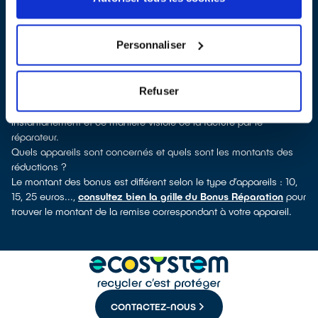
verrez pour quels types d’appareils ce professionnel a obtenu le
label. Réfrigérateur, lave-linge, petit électroménager, télé,
informatique, outillage électroportatif : à chaque famille
Personnaliser
d’appareils son réparateur spécialisé et labellisé QualiRépar.
Consulter l’annuaire
Comment bénéficier du Bonus Réparation à Orsay ?
Refuser
Le Bonus Réparation est en vigueur chez tous les professionnels
de la réparation ayant obtenu le label QualiRépar. Il est déduit
instantanément et de manière visible de la facture par le
réparateur.
Quels appareils sont concernés et quels sont les montants des
réductions ?
Le montant des bonus est différent selon le type d’appareils : 10,
15, 25 euros...,
consultez bien la grille du Bonus Réparation
pour
trouver le montant de la remise correspondant à votre appareil.
CONTACTEZ-NOUS