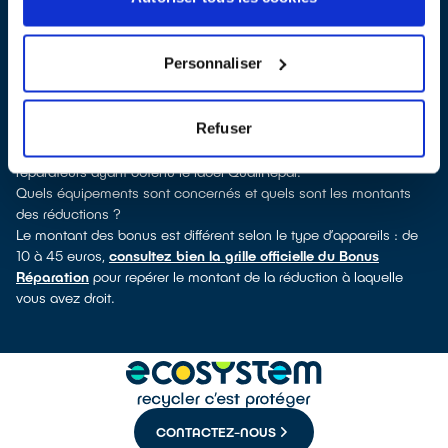
QualiRépar
. En cliquant sur la fiche détaillée du réparateur, vous
verrez pour quels types d’appareils ce professionnel a obtenu le
label. Congélateur, sèche-linge, petit électroménager, TV,
Personnaliser
téléphone mobile, outillage électroportatif : à chaque famille
d’appareils son réparateur spécialisé et labellisé QualiRépar.
Comment bénéficier du Bonus Réparation à Limours ?
Refuser
Déduit instantanément et de manière visible de la facture de
réparation, le Bonus Réparation est en vigueur chez tous les
réparateurs ayant obtenu le label QualiRépar.
Quels équipements sont concernés et quels sont les montants
des réductions ?
Le montant des bonus est différent selon le type d’appareils : de
10 à 45 euros,
consultez bien la grille officielle du Bonus
Réparation
pour repérer le montant de la réduction à laquelle
vous avez droit.
CONTACTEZ-NOUS