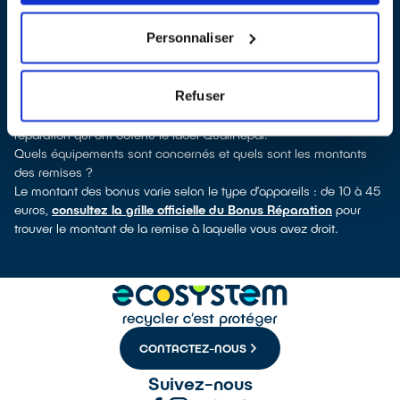
pour quels types d’appareils ce professionnel a obtenu le label.
Congélateur, sèche-linge, petit électroménager, TV, téléphone
Personnaliser
mobile, outillage électroportatif : à chaque famille d’appareils son
réparateur spécialisé et labellisé QualiRépar.
Comment bénéficier du Bonus Réparation à Égly ?
Refuser
Immédiatement déduit de la facture par le réparateur, le Bonus
Réparation est en vigueur chez tous les professionnels de la
réparation qui ont obtenu le label QualiRépar.
Quels équipements sont concernés et quels sont les montants
des remises ?
Le montant des bonus varie selon le type d’appareils : de 10 à 45
euros,
consultez la grille officielle du Bonus Réparation
pour
trouver le montant de la remise à laquelle vous avez droit.
CONTACTEZ-NOUS
Suivez-nous