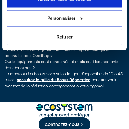
QualiRépar
. En cliquant sur la fiche détaillée du réparateur, vous
verrez pour quels types d’appareils ce professionnel a obtenu le
label. Congélateur, sèche-linge, petit électroménager, TV,
Personnaliser
informatique, outils électriques : à chaque famille d’équipements
son réparateur spécialisé et labellisé QualiRépar.
Consulter l’annuaire
Refuser
Comment bénéficier du Bonus Réparation à Beuzeville ?
Immédiatement déduit de la facture par le réparateur, le Bonus
Réparation est en vigueur chez tous les réparateurs qui ont
obtenu le label QualiRépar.
Quels équipements sont concernés et quels sont les montants
des réductions ?
Le montant des bonus varie selon le type d’appareils : de 10 à 45
euros,
consultez la grille du Bonus Réparation
pour trouver le
montant de la réduction correspondant à votre appareil.
CONTACTEZ-NOUS