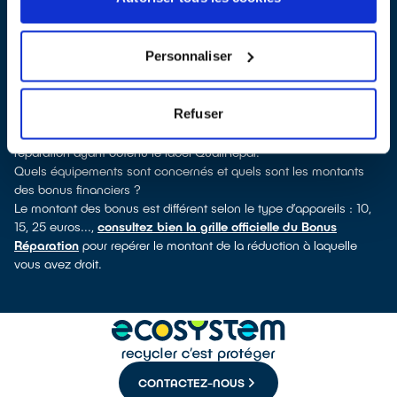
verrez pour quels types d’appareils ce professionnel a obtenu le
label. Congélateur, lave-linge, petit électroménager, télévision,
smartphone, outils électriques : à chaque famille d’appareils son
Personnaliser
réparateur spécialisé et labellisé QualiRépar.
Consulter l’annuaire
Comment bénéficier du Bonus Réparation à Ézy-sur-Eure ?
Refuser
Immédiatement déduit de la facture par le réparateur, le Bonus
Réparation est en vigueur chez tous les professionnels de la
réparation ayant obtenu le label QualiRépar.
Quels équipements sont concernés et quels sont les montants
des bonus financiers ?
Le montant des bonus est différent selon le type d’appareils : 10,
15, 25 euros...,
consultez bien la grille officielle du Bonus
Réparation
pour repérer le montant de la réduction à laquelle
vous avez droit.
CONTACTEZ-NOUS