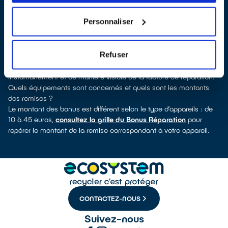
découvrirez pour quels types d’appareils ce professionnel a
obtenu le label. Réfrigérateur, sèche-linge, petit électroménager,
Personnaliser
télévision, téléphone mobile, outils électriques : à chaque famille
d’équipements son réparateur spécialisé et labellisé QualiRépar.
Comment bénéficier du Bonus Réparation à Guipavas ?
Refuser
Le Bonus Réparation est en vigueur chez tous les professionnels
de la réparation ayant obtenu le label QualiRépar. Il est déduit
instantanément et de manière visible de la facture de réparation.
Quels équipements sont concernés et quels sont les montants
des remises ?
Le montant des bonus est différent selon le type d’appareils : de
10 à 45 euros,
consultez la grille du Bonus Réparation
pour
repérer le montant de la remise correspondant à votre appareil.
CONTACTEZ-NOUS
Suivez-nous