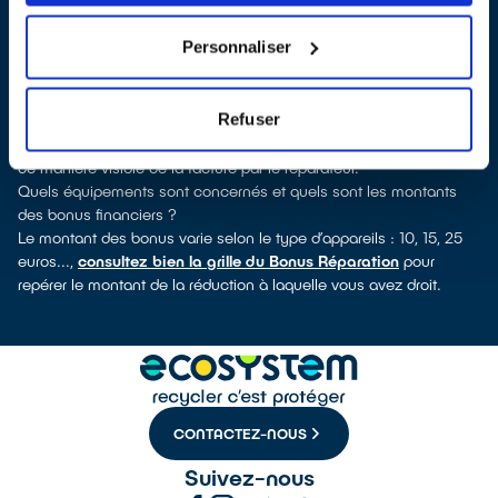
découvrirez pour quels types d’appareils ce professionnel a
obtenu le label. Congélateur, sèche-linge, petit électroménager,
Personnaliser
télé, smartphone, outillage électroportatif : à chaque famille
d’appareils son réparateur spécialisé et labellisé QualiRépar.
Comment bénéficier du Bonus Réparation à Loctudy ?
Refuser
Le Bonus Réparation est en vigueur chez tous les réparateurs
ayant obtenu le label QualiRépar. Il est déduit instantanément et
de manière visible de la facture par le réparateur.
Quels équipements sont concernés et quels sont les montants
des bonus financiers ?
Le montant des bonus varie selon le type d’appareils : 10, 15, 25
euros...,
consultez bien la grille du Bonus Réparation
pour
repérer le montant de la réduction à laquelle vous avez droit.
CONTACTEZ-NOUS
Suivez-nous