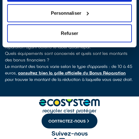
découvrirez pour quels types d’appareils ce professionnel a
obtenu le label. Congélateur, sèche-linge, petit électroménager,
Personnaliser
télé, smartphone, outils électriques : à chaque famille
d’équipements son réparateur spécialisé et labellisé QualiRépar.
Comment bénéficier du Bonus Réparation à Plabennec ?
Refuser
Immédiatement déduit de la facture par le réparateur, le Bonus
Réparation est en vigueur chez tous les professionnels de la
réparation ayant obtenu le label QualiRépar.
Quels équipements sont concernés et quels sont les montants
des bonus financiers ?
Le montant des bonus varie selon le type d’appareils : de 10 à 45
euros,
consultez bien la grille officielle du Bonus Réparation
pour trouver le montant de la réduction à laquelle vous avez droit.
CONTACTEZ-NOUS
Suivez-nous