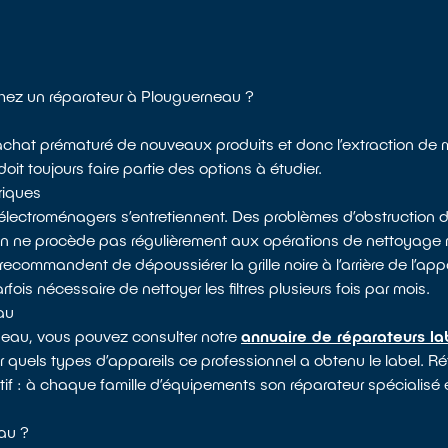
chez un réparateur à Plouguerneau ?
 l’achat prématuré de nouveaux produits et donc l’extraction de 
it toujours faire partie des options à étudier.
riques
électroménagers s’entretiennent. Des problèmes d’obstruction d
 on ne procède pas régulièrement aux opérations de nettoyag
recommandent de dépoussiérer la grille noire à l’arrière de l’appa
arfois nécessaire de nettoyer les filtres plusieurs fois par mois.
au
neau, vous pouvez consulter notre
annuaire de réparateurs la
r quels types d’appareils ce professionnel a obtenu le label. Réfr
atif : à chaque famille d’équipements son réparateur spécialisé e
au ?