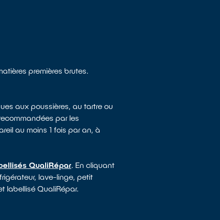
matières premières brutes.
ues aux poussières, au tartre ou
e recommandées par les
reil au moins 1 fois par an, à
bellisés QualiRépar
. En cliquant
igérateur, lave-linge, petit
t labellisé QualiRépar.