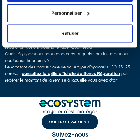
découvrirez pour quels types d’appareils ce professionnel a
obtenu le label. Réfrigérateur, sèche-linge, petit électroménager,
Personnaliser
TV, smartphone, outils électriques : à chaque famille
d’équipements son réparateur spécialisé et labellisé QualiRépar.
Comment bénéficier du Bonus Réparation à Les Angles ?
Refuser
Immédiatement déduit de la facture par le réparateur, le Bonus
Réparation est en vigueur chez tous les professionnels de la
réparation qui ont obtenu le label QualiRépar.
Quels équipements sont concernés et quels sont les montants
des bonus financiers ?
Le montant des bonus varie selon le type d’appareils : 10, 15, 25
euros...,
consultez la grille officielle du Bonus Réparation
pour
repérer le montant de la remise à laquelle vous avez droit.
CONTACTEZ-NOUS
Suivez-nous