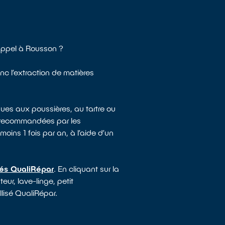
appel à Rousson ?
nc l’extraction de matières
ues aux poussières, au tartre ou
e recommandées par les
moins 1 fois par an, à l’aide d’un
sés QualiRépar
. En cliquant sur la
ur, lave-linge, petit
llisé QualiRépar.