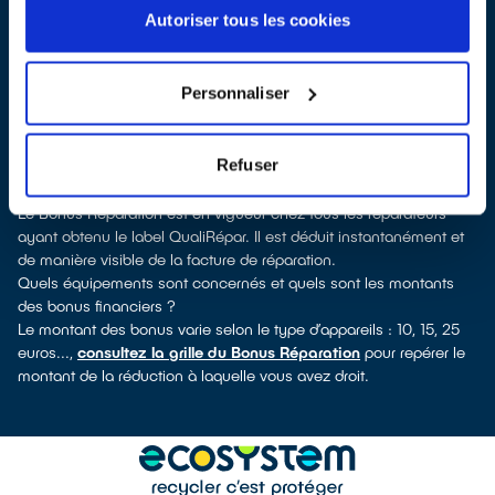
labellisés QualiRépar
. En cliquant sur la fiche détaillée du
Autoriser tous les cookies
réparateur, vous verrez pour quels types d’appareils ce
professionnel a obtenu le label. Congélateur, lave-vaisselle, petit
électroménager, TV, informatique, outils électriques : à chaque
Personnaliser
famille d’équipements son réparateur spécialisé et labellisé
QualiRépar.
Consulter l’annuaire
Refuser
Comment bénéficier du Bonus Réparation à Saint-Privat-des-
Vieux ?
Le Bonus Réparation est en vigueur chez tous les réparateurs
ayant obtenu le label QualiRépar. Il est déduit instantanément et
de manière visible de la facture de réparation.
Quels équipements sont concernés et quels sont les montants
des bonus financiers ?
Le montant des bonus varie selon le type d’appareils : 10, 15, 25
euros...,
consultez la grille du Bonus Réparation
pour repérer le
montant de la réduction à laquelle vous avez droit.