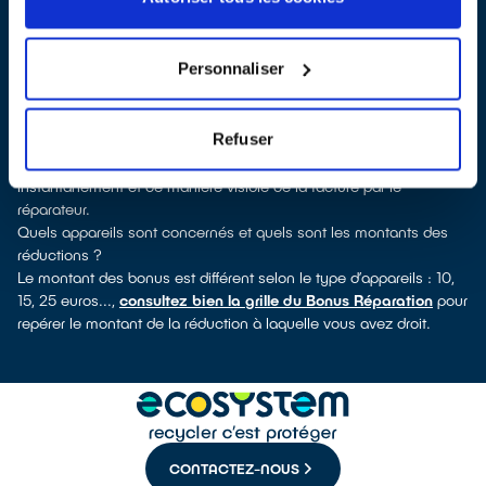
QualiRépar
. En cliquant sur la fiche détaillée du réparateur, vous
découvrirez pour quels types d’appareils ce professionnel a
obtenu le label. Congélateur, lave-vaisselle, petit électroménager,
Personnaliser
TV, informatique, outils électriques : à chaque famille
d’équipements son réparateur spécialisé et labellisé QualiRépar.
Comment bénéficier du Bonus Réparation à Bouliac ?
Refuser
Le Bonus Réparation est en vigueur chez tous les professionnels
de la réparation ayant obtenu le label QualiRépar. Il est déduit
instantanément et de manière visible de la facture par le
réparateur.
Quels appareils sont concernés et quels sont les montants des
réductions ?
Le montant des bonus est différent selon le type d’appareils : 10,
15, 25 euros...,
consultez bien la grille du Bonus Réparation
pour
repérer le montant de la réduction à laquelle vous avez droit.
CONTACTEZ-NOUS