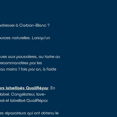
 adresser à Carbon-Blanc ?
ources naturelles. Lorsqu’un
ues aux poussières, au tartre ou
e recommandées par les
au moins 1 fois par an, à l’aide
rs labellisés QualiRépar
. En
 label. Congélateur, lave-
isé et labellisé QualiRépar.
es réparateurs qui ont obtenu le