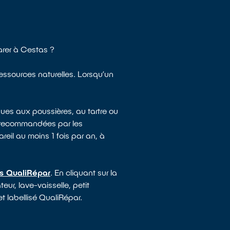
arer à Cestas ?
ressources naturelles. Lorsqu’un
ues aux poussières, au tartre ou
e recommandées par les
reil au moins 1 fois par an, à
és QualiRépar
. En cliquant sur la
eur, lave-vaisselle, petit
t labellisé QualiRépar.