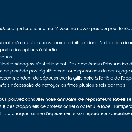
ndeuse qui fonctionne mal ? Vous ne savez pas qui peut le rép
 l’achat prématuré de nouveaux produits et donc l’extraction de 
 partie des options à étudier.
riques
électroménagers s’entretiennent. Des problèmes d’obstruction d
 on ne procède pas régulièrement aux opérations de nettoyag
recommandent de dépoussiérer la grille noire à l’arrière de l’appa
arfois nécessaire de nettoyer les filtres plusieurs fois par mois.
vous pouvez consulter notre
annuaire de réparateurs labellis
 types d’appareils ce professionnel a obtenu le label. Réfrigérat
atif : à chaque famille d’équipements son réparateur spécialisé e