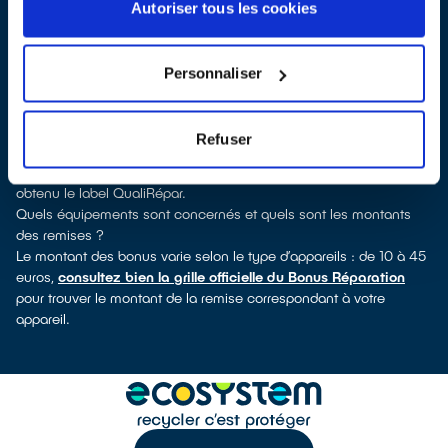
réparateur, vous verrez pour quels types d’appareils ce
Autoriser tous les cookies
professionnel a obtenu le label. Réfrigérateur, lave-vaisselle, petit
électroménager, télé, smartphone, outils électriques : à chaque
famille d’appareils son réparateur spécialisé et labellisé
Personnaliser
QualiRépar.
Comment bénéficier du Bonus Réparation à Saint-Seurin-sur-l'Isle
?
Refuser
Immédiatement déduit de la facture par le réparateur, le Bonus
Réparation est en vigueur chez tous les réparateurs qui ont
obtenu le label QualiRépar.
Quels équipements sont concernés et quels sont les montants
des remises ?
Le montant des bonus varie selon le type d’appareils : de 10 à 45
euros,
consultez bien la grille officielle du Bonus Réparation
pour trouver le montant de la remise correspondant à votre
appareil.