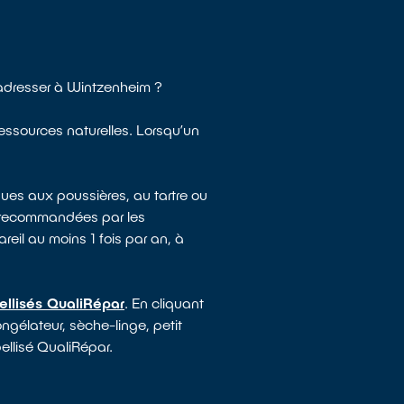
adresser à Wintzenheim ?
ressources naturelles. Lorsqu’un
ues aux poussières, au tartre ou
e recommandées par les
reil au moins 1 fois par an, à
ellisés QualiRépar
. En cliquant
ongélateur, sèche-linge, petit
ellisé QualiRépar.