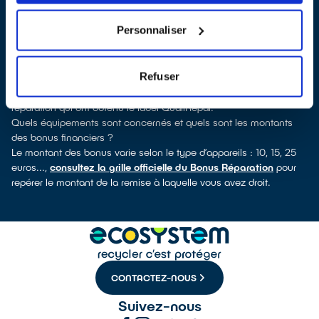
découvrirez pour quels types d’appareils ce professionnel a
obtenu le label. Réfrigérateur, sèche-linge, petit électroménager,
Personnaliser
TV, smartphone, outils électriques : à chaque famille
d’équipements son réparateur spécialisé et labellisé QualiRépar.
Comment bénéficier du Bonus Réparation à Kembs ?
Refuser
Immédiatement déduit de la facture par le réparateur, le Bonus
Réparation est en vigueur chez tous les professionnels de la
réparation qui ont obtenu le label QualiRépar.
Quels équipements sont concernés et quels sont les montants
des bonus financiers ?
Le montant des bonus varie selon le type d’appareils : 10, 15, 25
euros...,
consultez la grille officielle du Bonus Réparation
pour
repérer le montant de la remise à laquelle vous avez droit.
CONTACTEZ-NOUS
Suivez-nous