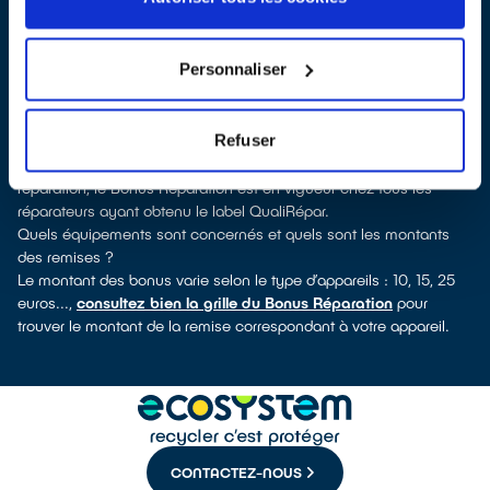
QualiRépar
. En cliquant sur la fiche détaillée du réparateur, vous
découvrirez pour quels types d’appareils ce professionnel a
obtenu le label. Congélateur, sèche-linge, petit électroménager,
Personnaliser
TV, smartphone, outillage électroportatif : à chaque famille
d’équipements son réparateur spécialisé et labellisé QualiRépar.
Consulter l’annuaire
Refuser
Comment bénéficier du Bonus Réparation à Cernay ?
Déduit instantanément et de manière visible de la facture de
réparation, le Bonus Réparation est en vigueur chez tous les
réparateurs ayant obtenu le label QualiRépar.
Quels équipements sont concernés et quels sont les montants
des remises ?
Le montant des bonus varie selon le type d’appareils : 10, 15, 25
euros...,
consultez bien la grille du Bonus Réparation
pour
trouver le montant de la remise correspondant à votre appareil.
CONTACTEZ-NOUS