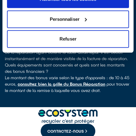
QualiRépar
. En cliquant sur la fiche détaillée du réparateur, vous
découvrirez pour quels types d’appareils ce professionnel a
obtenu le label. Congélateur, lave-vaisselle, petit électroménager,
Personnaliser
TV, smartphone, outils électriques : à chaque famille d’appareils
son réparateur spécialisé et labellisé QualiRépar.
Consulter l’annuaire
Refuser
Comment bénéficier du Bonus Réparation à Bartenheim ?
Le Bonus Réparation est en vigueur chez tous les professionnels
de la réparation ayant obtenu le label QualiRépar. Il est déduit
instantanément et de manière visible de la facture de réparation.
Quels équipements sont concernés et quels sont les montants
des bonus financiers ?
Le montant des bonus varie selon le type d’appareils : de 10 à 45
euros,
consultez bien la grille du Bonus Réparation
pour trouver
le montant de la remise à laquelle vous avez droit.
CONTACTEZ-NOUS