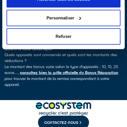
verrez pour quels types d’appareils ce professionnel a obtenu le
label. Congélateur, lave-linge, petit électroménager, télévision,
téléphone mobile, outillage électroportatif : à chaque famille
Personnaliser
d’appareils son réparateur spécialisé et labellisé QualiRépar.
Consulter l’annuaire
Comment bénéficier du Bonus Réparation à Montberon ?
Refuser
Immédiatement déduit de la facture par le réparateur, le Bonus
Réparation est en vigueur chez tous les réparateurs qui ont
obtenu le label QualiRépar.
Quels appareils sont concernés et quels sont les montants des
réductions ?
Le montant des bonus varie selon le type d’appareils : 10, 15, 25
euros...,
consultez bien la grille officielle du Bonus Réparation
pour trouver le montant de la remise correspondant à votre
appareil.
CONTACTEZ-NOUS