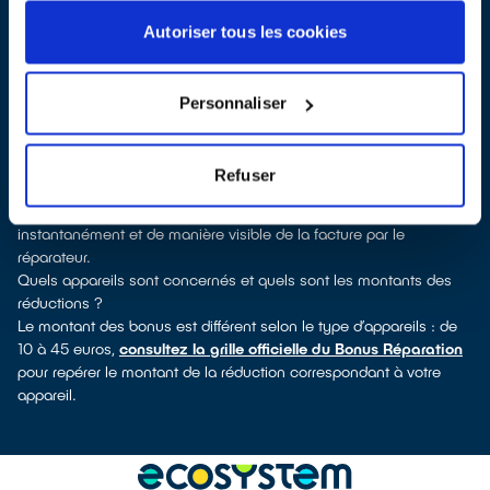
pouvez consulter notre
annuaire de réparateurs labellisés
QualiRépar
. En cliquant sur la fiche détaillée du réparateur, vous
Autoriser tous les cookies
découvrirez pour quels types d’appareils ce professionnel a
obtenu le label. Congélateur, lave-linge, petit électroménager, TV,
téléphone mobile, outils électriques : à chaque famille d’appareils
Personnaliser
son réparateur spécialisé et labellisé QualiRépar.
Consulter l’annuaire
Comment bénéficier du Bonus Réparation à Longages ?
Refuser
Le Bonus Réparation est en vigueur chez tous les professionnels
de la réparation ayant obtenu le label QualiRépar. Il est déduit
instantanément et de manière visible de la facture par le
réparateur.
Quels appareils sont concernés et quels sont les montants des
réductions ?
Le montant des bonus est différent selon le type d’appareils : de
10 à 45 euros,
consultez la grille officielle du Bonus Réparation
pour repérer le montant de la réduction correspondant à votre
appareil.