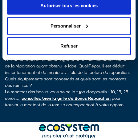
Saint-Agne, vous pouvez consulter notre
annuaire de
Autoriser tous les cookies
réparateurs labellisés QualiRépar
. En cliquant sur la fiche
détaillée du réparateur, vous découvrirez pour quels types
d’appareils ce professionnel a obtenu le label. Réfrigérateur,
Personnaliser
sèche-linge, petit électroménager, télévision, téléphone mobile,
outils électriques : à chaque famille d’appareils son réparateur
spécialisé et labellisé QualiRépar.
Refuser
Comment bénéficier du Bonus Réparation à Ramonville-Saint-
Agne ?
Le Bonus Réparation est en vigueur chez tous les professionnels
de la réparation ayant obtenu le label QualiRépar. Il est déduit
instantanément et de manière visible de la facture de réparation.
Quels équipements sont concernés et quels sont les montants
des remises ?
Le montant des bonus varie selon le type d’appareils : 10, 15, 25
euros...,
consultez bien la grille du Bonus Réparation
pour
trouver le montant de la remise correspondant à votre appareil.