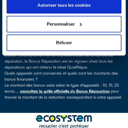
d'Estrétefonds, vous pouvez consulter notre
annuaire de
Autoriser tous les cookies
réparateurs labellisés QualiRépar
. En cliquant sur la fiche
détaillée du réparateur, vous verrez pour quels types d’appareils
ce professionnel a obtenu le label. Réfrigérateur, sèche-linge,
Personnaliser
petit électroménager, TV, smartphone, outillage électroportatif : à
chaque famille d’appareils son réparateur spécialisé et labellisé
QualiRépar.
Refuser
Comment bénéficier du Bonus Réparation à Castelnau-
d'Estrétefonds ?
Déduit instantanément et de manière visible de la facture de
réparation, le Bonus Réparation est en vigueur chez tous les
réparateurs qui ont obtenu le label QualiRépar.
Quels appareils sont concernés et quels sont les montants des
bonus financiers ?
Le montant des bonus varie selon le type d’appareils : 10, 15, 25
euros...,
consultez la grille officielle du Bonus Réparation
pour
trouver le montant de la réduction correspondant à votre appareil.