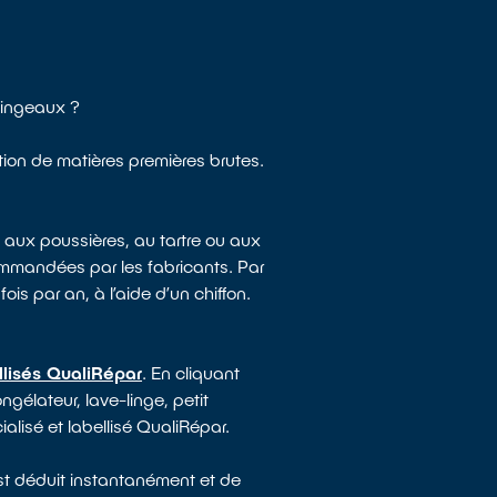
singeaux ?
tion de matières premières brutes.
 aux poussières, au tartre ou aux
mmandées par les fabricants. Par
ois par an, à l’aide d’un chiffon.
llisés QualiRépar
. En cliquant
ngélateur, lave-linge, petit
alisé et labellisé QualiRépar.
est déduit instantanément et de