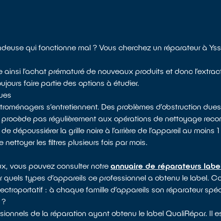
ondeuse qui fonctionne mal ? Vous cherchez un réparateur à Ys
te ainsi l’achat prématuré de nouveaux produits et donc l’extrac
jours faire partie des options à étudier.
ques
ectroménagers s’entretiennent. Des problèmes d’obstruction dues
e procède pas régulièrement aux opérations de nettoyage reco
époussiérer la grille noire à l’arrière de l’appareil au moins 1 f
nettoyer les filtres plusieurs fois par mois.
ux, vous pouvez consulter notre
annuaire de réparateurs labe
ur quels types d’appareils ce professionnel a obtenu le label. Co
ectroportatif : à chaque famille d’appareils son réparateur spéci
 ?
ionnels de la réparation ayant obtenu le label QualiRépar. Il 