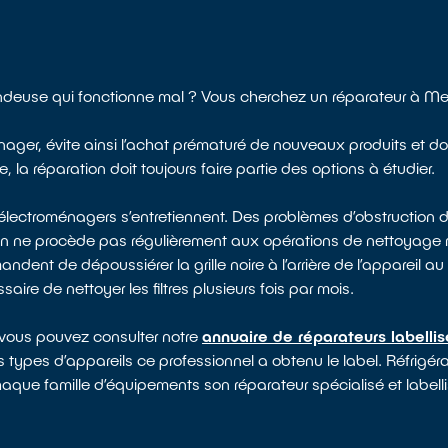
ondeuse qui fonctionne mal ? Vous cherchez un réparateur à M
nager, évite ainsi l’achat prématuré de nouveaux produits et do
a réparation doit toujours faire partie des options à étudier.
électroménagers s’entretiennent. Des problèmes d’obstruction d
 on ne procède pas régulièrement aux opérations de nettoyag
dent de dépoussiérer la grille noire à l’arrière de l’appareil au 
saire de nettoyer les filtres plusieurs fois par mois.
 vous pouvez consulter notre
annuaire de réparateurs labelli
 types d’appareils ce professionnel a obtenu le label. Réfrigérat
haque famille d’équipements son réparateur spécialisé et labell