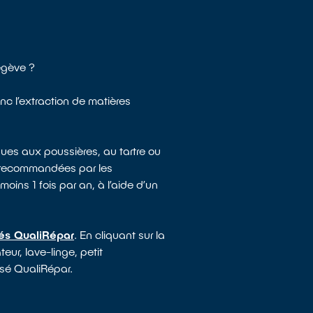
egève ?
nc l’extraction de matières
ues aux poussières, au tartre ou
e recommandées par les
moins 1 fois par an, à l’aide d’un
sés QualiRépar
. En cliquant sur la
eur, lave-linge, petit
isé QualiRépar.