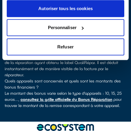
labellisés QualiRépar
. En cliquant sur la fiche détaillée du
réparateur, vous découvrirez pour quels types d’appareils ce
Autoriser tous les cookies
professionnel a obtenu le label. Congélateur, lave-vaisselle, petit
électroménager, télévision, smartphone, outillage électroportatif :
à chaque famille d’équipements son réparateur spécialisé et
Personnaliser
labellisé QualiRépar.
Consulter l’annuaire
Comment bénéficier du Bonus Réparation à Saint-Gervais-les-
Refuser
Bains ?
Le Bonus Réparation est en vigueur chez tous les professionnels
de la réparation ayant obtenu le label QualiRépar. Il est déduit
instantanément et de manière visible de la facture par le
réparateur.
Quels appareils sont concernés et quels sont les montants des
bonus financiers ?
Le montant des bonus varie selon le type d’appareils : 10, 15, 25
euros...,
consultez la grille officielle du Bonus Réparation
pour
trouver le montant de la remise correspondant à votre appareil.