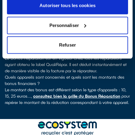
Bains, vous pouvez consulter notre
annuaire de réparateurs
Autoriser tous les cookies
labellisés QualiRépar
. En cliquant sur la fiche détaillée du
réparateur, vous découvrirez pour quels types d’appareils ce
professionnel a obtenu le label. Congélateur, lave-vaisselle, petit
Personnaliser
électroménager, télévision, téléphone mobile, outils électriques : à
chaque famille d’appareils son réparateur spécialisé et labellisé
QualiRépar.
Refuser
Consulter l’annuaire
Comment bénéficier du Bonus Réparation à Thonon-les-Bains ?
Le Bonus Réparation est en vigueur chez tous les réparateurs
ayant obtenu le label QualiRépar. Il est déduit instantanément et
de manière visible de la facture par le réparateur.
Quels appareils sont concernés et quels sont les montants des
bonus financiers ?
Le montant des bonus est différent selon le type d’appareils : 10,
15, 25 euros...,
consultez bien la grille du Bonus Réparation
pour
repérer le montant de la réduction correspondant à votre appareil.