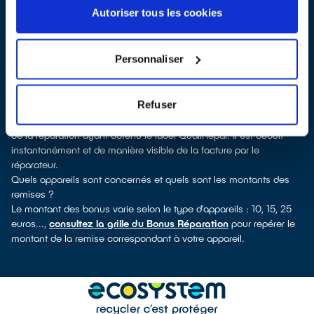
réparateurs labellisés QualiRépar
. En cliquant sur la fiche
Autoriser tous les cookies
détaillée du réparateur, vous découvrirez pour quels types
d’appareils ce professionnel a obtenu le label. Réfrigérateur,
sèche-linge, petit électroménager, télé, téléphone mobile, outils
Personnaliser
électriques : à chaque famille d’appareils son réparateur
spécialisé et labellisé QualiRépar.
Comment bénéficier du Bonus Réparation à Chamonix-Mont-
Refuser
Blanc ?
Le Bonus Réparation est en vigueur chez tous les professionnels
de la réparation ayant obtenu le label QualiRépar. Il est déduit
instantanément et de manière visible de la facture par le
réparateur.
Quels appareils sont concernés et quels sont les montants des
remises ?
Le montant des bonus varie selon le type d’appareils : 10, 15, 25
euros...,
consultez la grille du Bonus Réparation
pour repérer le
montant de la remise correspondant à votre appareil.