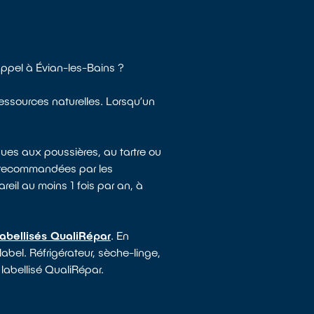
ppel à Évian-les-Bains ?
ressources naturelles. Lorsqu’un
ues aux poussières, au tartre ou
e recommandées par les
reil au moins 1 fois par an, à
labellisés QualiRépar
. En
label. Réfrigérateur, sèche-linge,
 labellisé QualiRépar.