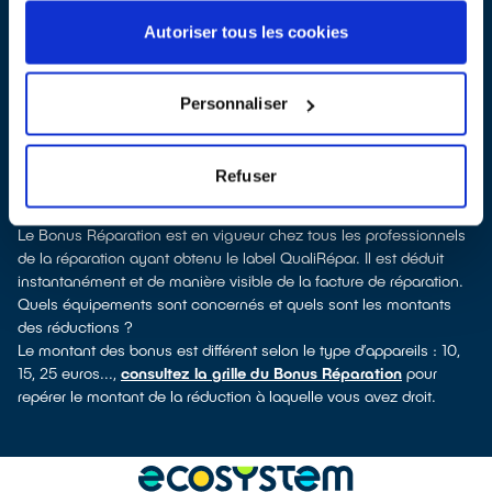
Gartempe, vous pouvez consulter notre
annuaire de réparateurs
labellisés QualiRépar
. En cliquant sur la fiche détaillée du
Autoriser tous les cookies
réparateur, vous découvrirez pour quels types d’appareils ce
professionnel a obtenu le label. Congélateur, sèche-linge, petit
électroménager, TV, téléphone mobile, outillage électroportatif : à
Personnaliser
chaque famille d’équipements son réparateur spécialisé et
labellisé QualiRépar.
Consulter l’annuaire
Refuser
Comment bénéficier du Bonus Réparation à Bessines-sur-
Gartempe ?
Le Bonus Réparation est en vigueur chez tous les professionnels
de la réparation ayant obtenu le label QualiRépar. Il est déduit
instantanément et de manière visible de la facture de réparation.
Quels équipements sont concernés et quels sont les montants
des réductions ?
Le montant des bonus est différent selon le type d’appareils : 10,
15, 25 euros...,
consultez la grille du Bonus Réparation
pour
repérer le montant de la réduction à laquelle vous avez droit.