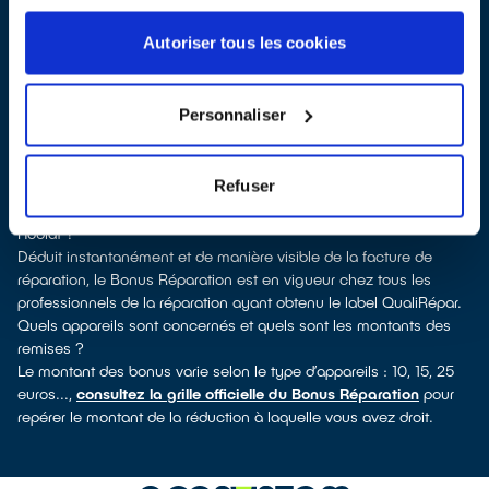
Pour trouver un réparateur d’électroménager à Saint-Léonard-de-
Noblat, vous pouvez consulter notre
annuaire de réparateurs
Autoriser tous les cookies
labellisés QualiRépar
. En cliquant sur la fiche détaillée du
réparateur, vous verrez pour quels types d’appareils ce
professionnel a obtenu le label. Réfrigérateur, sèche-linge, petit
Personnaliser
électroménager, télévision, téléphone mobile, outillage
électroportatif : à chaque famille d’appareils son réparateur
spécialisé et labellisé QualiRépar.
Refuser
Consulter l’annuaire
Comment bénéficier du Bonus Réparation à Saint-Léonard-de-
Noblat ?
Déduit instantanément et de manière visible de la facture de
réparation, le Bonus Réparation est en vigueur chez tous les
professionnels de la réparation ayant obtenu le label QualiRépar.
Quels appareils sont concernés et quels sont les montants des
remises ?
Le montant des bonus varie selon le type d’appareils : 10, 15, 25
euros...,
consultez la grille officielle du Bonus Réparation
pour
repérer le montant de la réduction à laquelle vous avez droit.