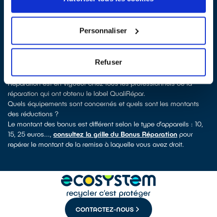
QualiRépar
. En cliquant sur la fiche détaillée du réparateur, vous
découvrirez pour quels types d’appareils ce professionnel a
obtenu le label. Réfrigérateur, lave-linge, petit électroménager, TV,
Personnaliser
informatique, outillage électroportatif : à chaque famille
d’appareils son réparateur spécialisé et labellisé QualiRépar.
Consulter l’annuaire
Refuser
Comment bénéficier du Bonus Réparation à Meudon ?
Immédiatement déduit de la facture par le réparateur, le Bonus
Réparation est en vigueur chez tous les professionnels de la
réparation qui ont obtenu le label QualiRépar.
Quels équipements sont concernés et quels sont les montants
des réductions ?
Le montant des bonus est différent selon le type d’appareils : 10,
15, 25 euros...,
consultez la grille du Bonus Réparation
pour
repérer le montant de la remise à laquelle vous avez droit.
CONTACTEZ-NOUS