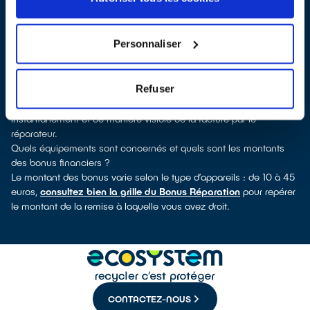
QualiRépar
. En cliquant sur la fiche détaillée du réparateur, vous
découvrirez pour quels types d’appareils ce professionnel a
obtenu le label. Congélateur, sèche-linge, petit électroménager,
Personnaliser
télévision, informatique, outillage électroportatif : à chaque famille
d’appareils son réparateur spécialisé et labellisé QualiRépar.
Comment bénéficier du Bonus Réparation à Lansargues ?
Refuser
Le Bonus Réparation est en vigueur chez tous les professionnels
de la réparation ayant obtenu le label QualiRépar. Il est déduit
instantanément et de manière visible de la facture par le
réparateur.
Quels équipements sont concernés et quels sont les montants
des bonus financiers ?
Le montant des bonus varie selon le type d’appareils : de 10 à 45
euros,
consultez bien la grille du Bonus Réparation
pour repérer
le montant de la remise à laquelle vous avez droit.
CONTACTEZ-NOUS