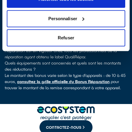
QualiRépar
. En cliquant sur la fiche détaillée du réparateur, vous
découvrirez pour quels types d’appareils ce professionnel a
obtenu le label. Réfrigérateur, sèche-linge, petit électroménager,
Personnaliser
télé, téléphone mobile, outils électriques : à chaque famille
d’équipements son réparateur spécialisé et labellisé QualiRépar.
Consulter l’annuaire
Refuser
Comment bénéficier du Bonus Réparation à Ganges ?
Immédiatement déduit de la facture par le réparateur, le Bonus
Réparation est en vigueur chez tous les professionnels de la
réparation ayant obtenu le label QualiRépar.
Quels équipements sont concernés et quels sont les montants
des réductions ?
Le montant des bonus varie selon le type d’appareils : de 10 à 45
euros,
consultez la grille officielle du Bonus Réparation
pour
trouver le montant de la remise correspondant à votre appareil.
CONTACTEZ-NOUS