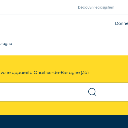
Découvrir ecosystem
Donner
retagne
 votre appareil à Chartres-de-Bretagne (35)
TROUVER