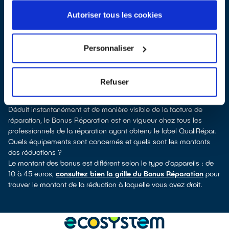
du-Cormier, vous pouvez consulter notre
annuaire de
réparateurs labellisés QualiRépar
. En cliquant sur la fiche
Autoriser tous les cookies
détaillée du réparateur, vous découvrirez pour quels types
d’appareils ce professionnel a obtenu le label. Réfrigérateur,
sèche-linge, petit électroménager, télévision, informatique,
Personnaliser
outillage électroportatif : à chaque famille d’équipements son
réparateur spécialisé et labellisé QualiRépar.
Consulter l’annuaire
Refuser
Comment bénéficier du Bonus Réparation à Saint-Aubin-du-
Cormier ?
Déduit instantanément et de manière visible de la facture de
réparation, le Bonus Réparation est en vigueur chez tous les
professionnels de la réparation ayant obtenu le label QualiRépar.
Quels équipements sont concernés et quels sont les montants
des réductions ?
Le montant des bonus est différent selon le type d’appareils : de
10 à 45 euros,
consultez bien la grille du Bonus Réparation
pour
trouver le montant de la réduction à laquelle vous avez droit.