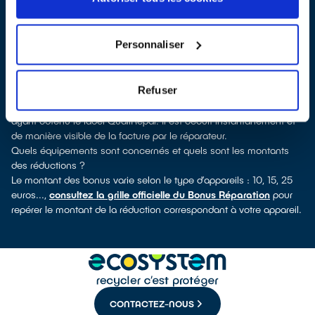
pouvez consulter notre
annuaire de réparateurs labellisés
QualiRépar
. En cliquant sur la fiche détaillée du réparateur, vous
découvrirez pour quels types d’appareils ce professionnel a
Personnaliser
obtenu le label. Congélateur, sèche-linge, petit électroménager,
télé, informatique, outillage électroportatif : à chaque famille
d’appareils son réparateur spécialisé et labellisé QualiRépar.
Refuser
Comment bénéficier du Bonus Réparation à Acigné ?
Le Bonus Réparation est en vigueur chez tous les réparateurs
ayant obtenu le label QualiRépar. Il est déduit instantanément et
de manière visible de la facture par le réparateur.
Quels équipements sont concernés et quels sont les montants
des réductions ?
Le montant des bonus varie selon le type d’appareils : 10, 15, 25
euros...,
consultez la grille officielle du Bonus Réparation
pour
repérer le montant de la réduction correspondant à votre appareil.
CONTACTEZ-NOUS