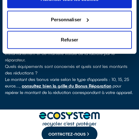
découvrirez pour quels types d’appareils ce professionnel a
obtenu le label. Congélateur, lave-linge, petit électroménager, TV,
informatique, outils électriques : à chaque famille d’équipements
Personnaliser
son réparateur spécialisé et labellisé QualiRépar.
Consulter l’annuaire
Comment bénéficier du Bonus Réparation à Mesnil-Roc'h ?
Refuser
Le Bonus Réparation est en vigueur chez tous les professionnels
de la réparation ayant obtenu le label QualiRépar. Il est déduit
instantanément et de manière visible de la facture par le
réparateur.
Quels équipements sont concernés et quels sont les montants
des réductions ?
Le montant des bonus varie selon le type d’appareils : 10, 15, 25
euros...,
consultez bien la grille du Bonus Réparation
pour
repérer le montant de la réduction correspondant à votre appareil.
CONTACTEZ-NOUS